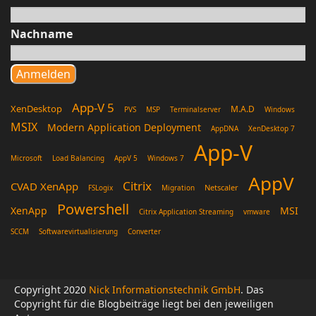
Nachname
App-V 5
XenDesktop
M.A.D
PVS
MSP
Terminalserver
Windows
MSIX
Modern Application Deployment
AppDNA
XenDesktop 7
App-V
Microsoft
Load Balancing
AppV 5
Windows 7
AppV
Citrix
CVAD XenApp
Netscaler
FSLogix
Migration
Powershell
XenApp
MSI
Citrix Application Streaming
vmware
SCCM
Softwarevirtualisierung
Converter
Copyright 2020
Nick Informationstechnik GmbH
. Das
Copyright für die Blogbeiträge liegt bei den jeweiligen