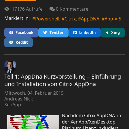
17176 Aufrufe
0 Kommentare
Markiert in:
Powershell
Citrix
AppDNA
App-V 5
Facebook
Twitter
LinkedIn
Xing
Reddit
Teil 1: AppDna Kurzvorstellung – Einführung
und Installation von Citrix AppDna
Mittwoch, 04. Februar 2015
Andreas Nick
XenApp
Nachdem Citrix AppDNA in
der XenApp/XenDesktop
Platinum Lizenz inkludiert