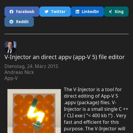
Facebook
Twitter
LinkedIn
Xing
Reddit
V-Injector an direct appv (app-V 5) file editor
Dienstag, 24. März 2015
Andreas Nick
App-V
The V-Injector is a tool for
direct editing of App-V 5
.appv (package) files. V-
Injector is a small single C ++
/ CLI exe ( “< 400 kb !”) . Very
fast and efficient for this
purpose. The V-Injector will