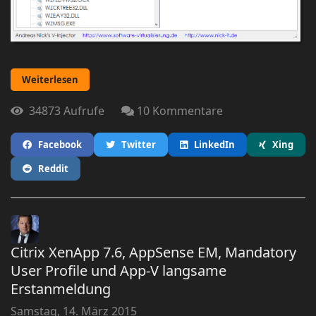
Weiterlesen
34873 Aufrufe
10 Kommentare
Facebook
Twitter
LinkedIn
Xing
Reddit
Citrix XenApp 7.6, AppSense EM, Mandatory
User Profile und App-V langsame
Erstanmeldung
Samstag, 14. März 2015