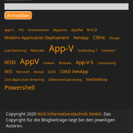
M.A.D
AppV 5
PVS
Terminalserver
Migration
AppDNA
Citrix
Modern Application Deployment
XenApp
FSLogix
App-V
Netscaler
Load Balancing
XenDesktop 7
Converter
AppV
App-V 5
MSIX
vmware
Windows
Lizensierung
CVAD XenApp
MSI
Microsoft
Rezept
SCCM
XenDesktop
Citrix Application Streaming
Softwarevirtualisierung
Powershell
Copyright 2020
Nick Informationstechnik GmbH
. Das
Copyright für die Blogbeiträge liegt bei den jeweiligen
Autoren.