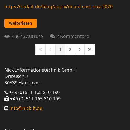
https://nick-it.de/blog/app-v/m-a-d-cast-nov-2020
Weiterlesen
43676 Aufrufe
2 Kommentare
1
2
First Page
Previous Page
Next Page
Last Page
Nick Informationstechnik GmbH
Dribusch 2
30539 Hannover
+49 (0) 511 165 810 190
+49 (0) 511 165 810 199
info
nick-it.de