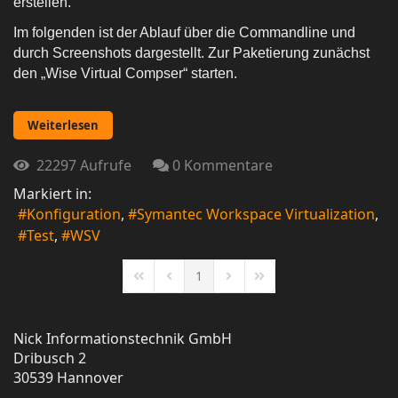
erstellen.
Im
folgenden
ist der Ablauf über die
Commandline
und
durch Screenshots dargestellt. Zur Paketierung zunächst
den „Wise Virtual
Compser
“ starten.
Weiterlesen
22297 Aufrufe
0 Kommentare
Markiert in:
Konfiguration
Symantec Workspace Virtualization
Test
WSV
1
First Page
Previous Page
Next Page
Last Page
Nick Informationstechnik GmbH
Dribusch 2
30539 Hannover