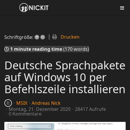
+
–
Drucken
Schriftgröße:
1 minute reading time
(170 words)
Deutsche Sprachpakete
auf Windows 10 per
Befehlszeile installieren
MSIX
Andreas Nick
Montag, 21. Dezember 2020
28417 Aufrufe
0 Kommentare