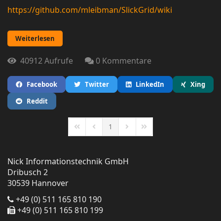
https://github.com/mleibman/SlickGrid/wiki
Weiterlesen
40912 Aufrufe
0 Kommentare
Facebook
Twitter
LinkedIn
Xing
Reddit
1
First Page
Previous Page
Next Page
Last Page
Nick Informationstechnik GmbH
Dribusch 2
30539 Hannover
+49 (0) 511 165 810 190
+49 (0) 511 165 810 199