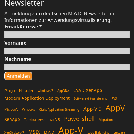
Newsletter
Anmeldung zum deutschen M.A.D. Newsletter mit
Informationen zur Anwendungsvirtualisierung!
Email-Adresse
*
Vorname
Nachname
CVAD XenApp
Netscaler
FSLogix
Windows 7
AppDNA
Modern Application Deployment
Softwarevirtualisierung
PVS
AppV
App-V 5
Microsoft
Windows
Citrix Application Streaming
Powershell
XenApp
Terminalserver
AppV 5
Migration
App-V
MSIX
M.A.D
XenDesktop 7
Load Balancing
vmware