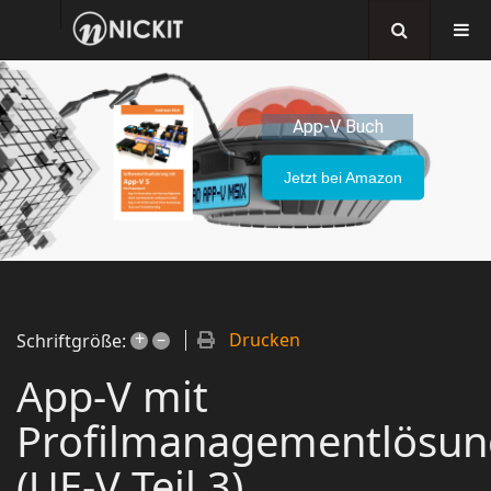
App-V Buch
Jetzt bei Amazon
+
–
Drucken
Schriftgröße:
App-V mit
Profilmanagementlösun
(UE-V Teil 3)