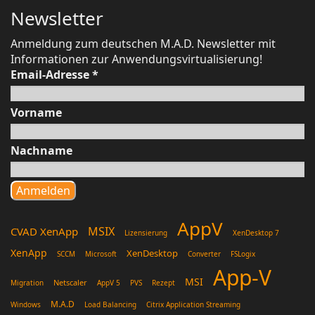
Newsletter
Anmeldung zum deutschen M.A.D. Newsletter mit
Informationen zur Anwendungsvirtualisierung!
Email-Adresse
*
Vorname
Nachname
AppV
MSIX
CVAD XenApp
Lizensierung
XenDesktop 7
XenApp
XenDesktop
SCCM
Microsoft
Converter
FSLogix
App-V
MSI
Netscaler
Migration
AppV 5
PVS
Rezept
M.A.D
Windows
Load Balancing
Citrix Application Streaming