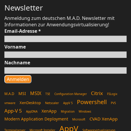
Newsletter
Anmeldung zum deutschen M.A.D. Newsletter mit
Informationen zur Anwendungsvirtualisierung!
Email-Adresse
*
Vorname
Nachname
Citrix
MSIX
MSI
M.A.D
TSE
Configuration Manager
FSLogix
Powershell
XenDesktop
Netscaler
vmware
AppV 5
PVS
App-V 5
XenApp
AppDNA
Migration
Windows
CVAD XenApp
Modern Application Deployment
Microsoft
AppV
Terminalserver
Microsoft Installer
Softwarevirtualisierung