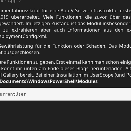
ck
App-V
umentationsskript für eine App-V Serverinfrastruktur erstel
19 überarbeitet. Viele Funktionen, die zuvor über das
gewandert. Im jetzigen Zustand ist das Modul insbesonder
i zu extrahieren aber auch Informationen aus den e
eploymentConfig.xml.
Gewährleistung für die Funktion oder Schäden. Das Modu
ht ausgeschlossen.
ere Funktionen zu geben. Erst einmal kann man schon einig
önnt ihr unten am Ende dieses Blogs herunterladen. Alt
 Gallery bereit. Bei einer Installation im UserScope (und P
Documents\WindowsPowerShell\Modules
urrentUser