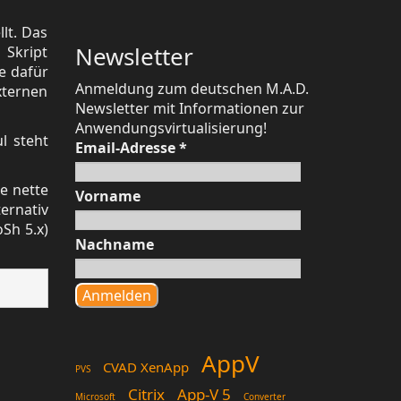
lt. Das
Newsletter
 Skript
e dafür
Anmeldung zum deutschen M.A.D.
xternen
Newsletter mit Informationen zur
Anwendungsvirtualisierung!
l steht
Email-Adresse
*
e nette
Vorname
ernativ
oSh 5.x)
Nachname
AppV
CVAD XenApp
PVS
Citrix
App-V 5
Microsoft
Converter