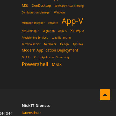
MSI
XenDesktop
Softwarevirtualisierung
Configuration Manager
Windows
App-V
Microsoft Installer
vmware
XenApp
XenDesktop 7
Migration
AppV 5
Provisioning Services
Load Balancing
Netscaler
Terminalserver
FSLogix
AppDNA
Modern Application Deployment
M.A.D
Citrix Application Streaming
Powershell
MSIX
NickIT Dienste
bei der
Datenschutz