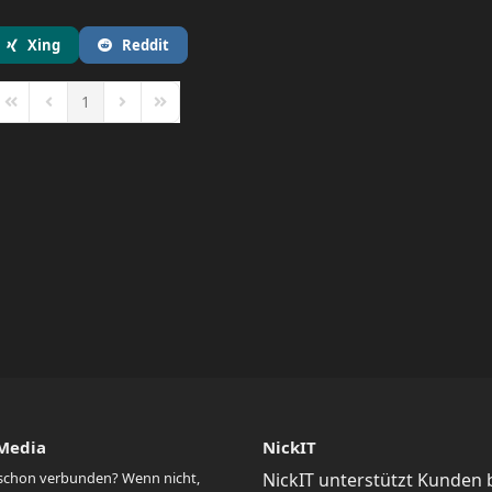
Xing
Reddit
1
First Page
Previous Page
Next Page
Last Page
 Media
NickIT
 schon verbunden? Wenn nicht,
NickIT unterstützt Kunden 