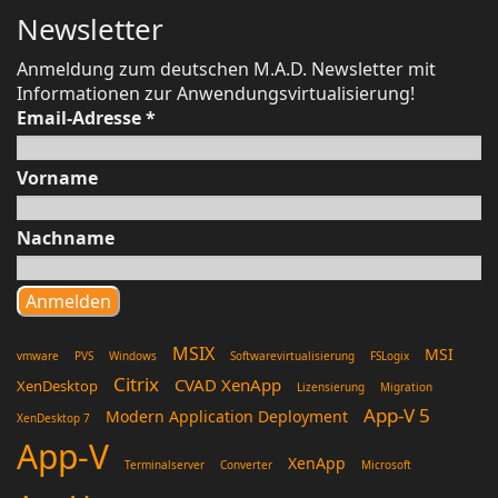
Newsletter
Anmeldung zum deutschen M.A.D. Newsletter mit
Informationen zur Anwendungsvirtualisierung!
Email-Adresse
*
Vorname
Nachname
MSIX
MSI
vmware
PVS
Windows
Softwarevirtualisierung
FSLogix
Citrix
CVAD XenApp
XenDesktop
Lizensierung
Migration
App-V 5
Modern Application Deployment
XenDesktop 7
App-V
XenApp
Terminalserver
Converter
Microsoft