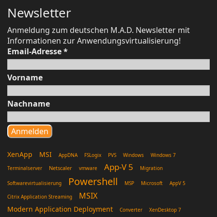
Newsletter
Anmeldung zum deutschen M.A.D. Newsletter mit
Informationen zur Anwendungsvirtualisierung!
Email-Adresse
*
Vorname
Nachname
XenApp
MSI
AppDNA
FSLogix
PVS
Windows
Windows 7
App-V 5
Netscaler
Terminalserver
vmware
Migration
Powershell
Softwarevirtualisierung
MSP
Microsoft
AppV 5
MSIX
Citrix Application Streaming
Modern Application Deployment
Converter
XenDesktop 7