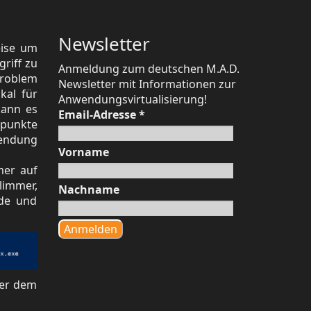
Newsletter
eise um
riff zu
Anmeldung zum deutschen M.A.D.
Problem
Newsletter mit Informationen zur
kal für
Anwendungsvirtualisierung!
kann es
Email-Adresse
*
spunkte
endung
Vorname
mer auf
limmer,
Nachname
rde und
ter dem