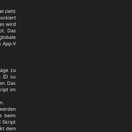
el zieht
ockiert
es wird
bt. Das
globale
n App-V
räge zu
n ID zu
en. Das
ript im
n.
 werden
ie beim
 Skript
ekt dem