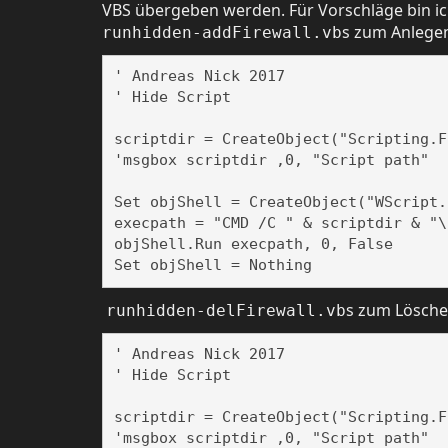
VBS übergeben werden. Für Vorschläge bin ich
s zum Anlegen
runhidden-addFirewall.vb
' Andreas Nick 2017

' Hide Script

scriptdir = CreateObject("Scripting.F
'msgbox scriptdir ,0, "Script path" 

Set objShell = CreateObject("WScript.S
execpath = "CMD /C " & scriptdir & "\
objShell.Run execpath, 0, False

Set objShell = Nothing
s zum Löschen
runhidden-delFirewall.vb
' Andreas Nick 2017

' Hide Script

scriptdir = CreateObject("Scripting.F
'msgbox scriptdir ,0, "Script path" 
