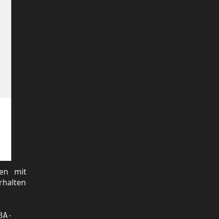
zen mit
rhalten
8A-