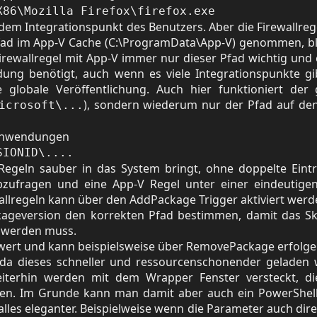
X86\Mozilla Firefox\firefox.exe
r dem Integrationspunkt des Benutzers. Aber die Firewallreg
fad im App-V Cache (C:\ProgramData\App-V) genommen, bl
 Firewallregel mit App-V immer nur dieser Pfad wichtig und 
ung benötigt, auch wenn es viele Integrationspunkte gi
 globale Veröffentlichung. Auch hier funktioniert der 
), sondern wiederum nur der Pfad auf de
icrosoft\...
V Anwendungen
SIONID\....
 Regeln sauber in das System bringt, ohne doppelte Eint
zufragen und eine App-V Regel unter einer eindeutige
allregeln kann über den AddPackage Trigger aktiviert werd
ageversion den korrekten Pfad bestimmen, damit das Sk
t werden muss.
swert und kann beispielsweise über RemovePackage erfolge
 da dieses schneller und ressourcenschonender geladen
Weiterhin werden mit dem Wrapper Fenster versteckt, d
en. Im Grunde kann man damit aber auch ein PowerShell
 alles eleganter. Beispielweise wenn die Parameter auch dir