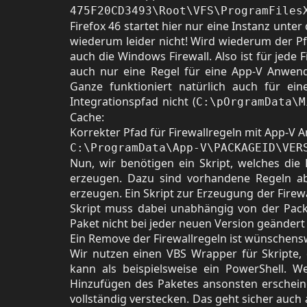
475F20CD3493\Root\VFS\ProgramFiles
Firefox 46 startet hier nur eine Instanz unte
wiederum leider nicht! Wird wiederum der P
auch die Windows Firewall. Also ist für jede
auch nur eine Regel für eine App-V Anwend
Ganze funktioniert natürlich auch für eine
Integrationspfad nicht (
C:\pOrgramData\M
Cache:
Korrekter Pfad für Firewallregeln mit App-
C:\ProgramData\App-V\PACKAGEID\VER
Nun, wir benötigen ein Skript, welches die
erzeugen. Dazu sind vorhandene Regeln ab
erzeugen. Ein Skript zur Erzeugung der Firew
Skript muss dabei unabhängig von der Pack
Paket nicht bei jeder neuen Version geänder
Ein Remove der Firewallregeln ist wünschen
Wir nutzen einen VBS Wrapper für Skripte,
kann als beispielsweise ein PowerShell. 
Hinzufügen des Paketes ansonsten erschein
vollständig verstecken. Das geht sicher auch