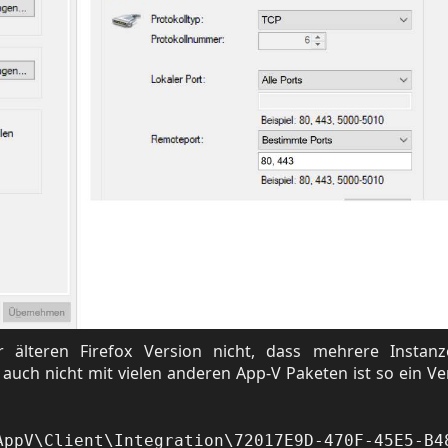
r älteren Firefox Version nicht, dass mehrere Instan
uch nicht mit vielen anderen App-V Paketen ist so ein Ve
AppV\Client\Integration\72017E9D-470F-45E5-B4