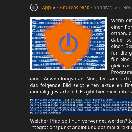
App-V
Andreas Nick
Sonntag, 26. No
Wenn ein
einen Po
öffnen, 
dabei is
einen Be
für die 
für ein
gleichzei
Programm
einen Anwendungspfad. Nun, der kann sich j
das folgende Bild zeigt einen aktuellen Fi
einmalig gestartet ist. Es gibt hier zwei unter
Welcher Pfad soll nun verwendet werden? I
Integrationspunkt angibt und das mal direkt 