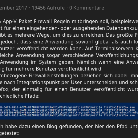
vember 2017
19456 Aufrufe
0 Kommentare
 App-V Paket Firewall Regeln mitbringen soll, beispielsw
rt für einen eingehenden- oder ausgehenden Datenbankzug
gibt es mehrere Wege, um dies zu erreichen. Das größte 
t jedoch, dass eine Anwendung sowohl global als auch lo
nutzer veröffentlicht werden kann. Auf Terminalservern 
gleiche Anwendung sogar verschiedene Veröffentlichung
e Anwendung im System geben. Nämlich wenn eine Anw
tig für mehrere Benutzer veröffentlicht wird.
bezogene Firewalleinstellungen beziehen sich dabei im
e nach Integrationspunkt per User unterscheiden und sch
refox, der einmalig für einen Benutzer veröffentlicht wu
schiedliche Pfade:
ch habe dazu einen Blog gefunden, der hier den Pfad un
getestet: