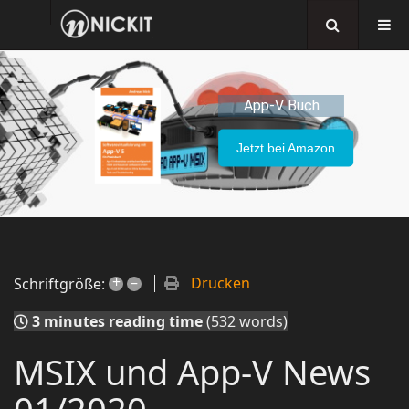
App-V Buch
Jetzt bei Amazon
+
–
Drucken
Schriftgröße:
3 minutes reading time
(532 words)
MSIX und App-V News