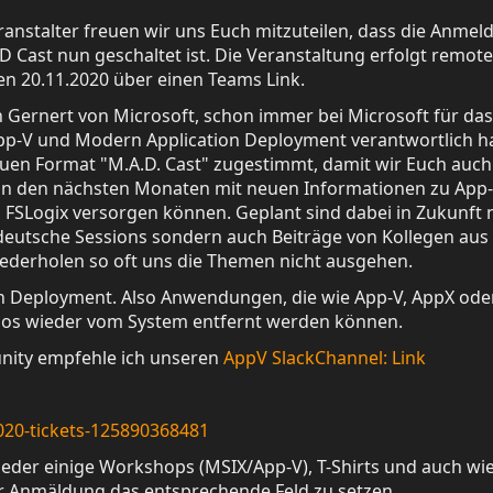
ranstalter freuen wir uns Euch mitzuteilen, dass die Anme
 Cast nun geschaltet ist. Die Veranstaltung erfolgt remot
en 20.11.2020 über einen Teams Link.
 Gernert von Microsoft, schon immer bei Microsoft für das
p-V und Modern Application Deployment verantwortlich h
uen Format "M.A.D. Cast" zugestimmt, damit wir Euch auch
 in den nächsten Monaten mit neuen Informationen zu App-
FSLogix versorgen können. Geplant sind dabei in Zukunft 
 deutsche Sessions sondern auch Beiträge von Kollegen au
iederholen so oft uns die Themen nicht ausgehen.
on Deployment. Also Anwendungen, die wie App-V, AppX ode
dlos wieder vom System entfernt werden können.
nity empfehle ich unseren
AppV SlackChannel: Link
020-tickets-125890368481
ieder einige Workshops (MSIX/App-V), T-Shirts und auch wi
er Anmäldung das entsprechende Feld zu setzen.