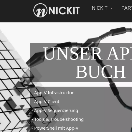
NICKIT
PAR
UNSER AP
BUCH
- App-V Infrastruktur
- App-V Client
- App-V Sequenzierung
- Tools & Troubelshooting
- PowerShell mit App-V