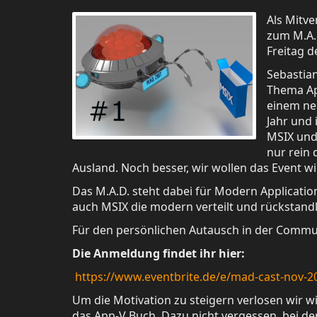
Als Mitve
zum M.A.D
Freitag d
Sebastian
Thema Ap
einem ne
Jahr und
MSIX und 
nur rein
Ausland. Noch besser, wir wollen das Event w
Das M.A.D. steht dabei für Modern Applicati
auch MSIX die modern verteilt und rückstan
Für den persönlichen Autausch in der Commu
Die Anmeldung findet ihr hier:
https://www.eventbrite.de/e/mad-cast-nov-2
Um die Motivation zu steigern verlosen wir w
das App-V Buch. Dazu nicht vergessen, bei d