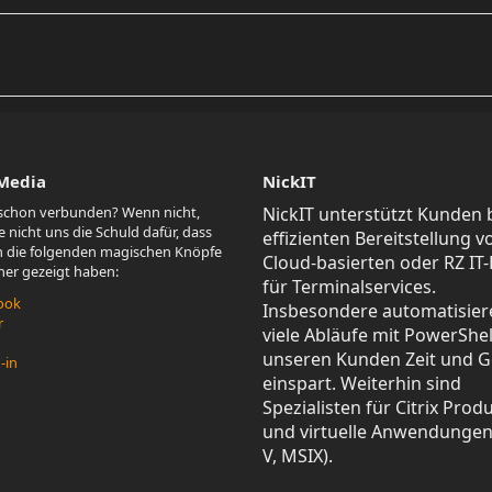
 Media
NickIT
 schon verbunden? Wenn nicht,
NickIT unterstützt Kunden 
 nicht uns die Schuld dafür, dass
effizienten Bereitstellung v
n die folgenden magischen Knöpfe
Cloud-basierten oder RZ IT
üher gezeigt haben:
für Terminalservices.
ook
Insbesondere automatisier
r
viele Abläufe mit PowerShel
unseren Kunden Zeit und G
-in
einspart. Weiterhin sind
Spezialisten für Citrix Prod
und virtuelle Anwendungen
V, MSIX).