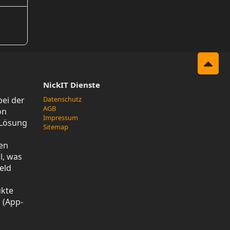
NickIT Dienste
bei der
Datenschutz
AGB
on
Impressum
-Lösung
Sitemap
en
l, was
eld
ukte
 (App-