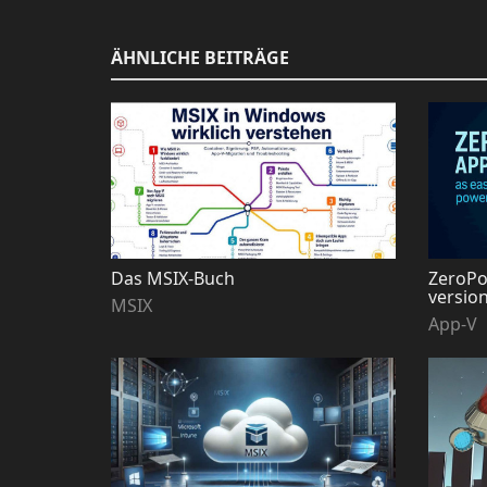
ÄHNLICHE BEITRÄGE
Das MSIX-Buch
ZeroPor
versio
MSIX
App-V