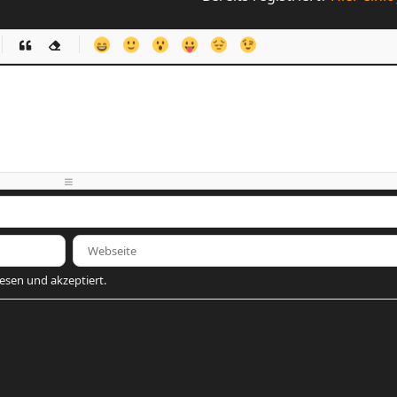
-
-
-
-
-
-
-
-
-
-
-
-
-
-
-
-
-
-
-
-
-
-
-
-
-
-
-
-
-
-
esen und akzeptiert.