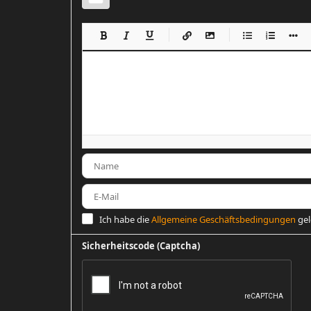
-
-
-
-
-
-
-
-
-
-
-
-
-
-
-
-
-
-
-
-
-
-
-
-
-
-
-
-
-
-
Ich habe die
Allgemeine Geschäftsbedingungen
gel
Sicherheitscode (Captcha)