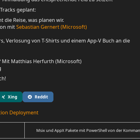
 Tracks geplant:
t die Reise, was planen wir.
ion mit
Sebastian Gernert (Microsoft)
rs, Verlosung von T-Shirts und einem App-V Buch an die
? Mit Matthias Herfurth (Microsoft)
g
ch!
Xing
Reddit
tion Deployment
Msix und AppX Pakete mit PowerShell von der Komman.