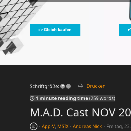
Gleich kaufen
+
–
Drucken
Schriftgröße:
1 minute reading time
(259 words)
M.A.D. Cast NOV 2
App-V
MSIX
Andreas Nick
Freitag, 2