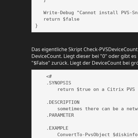
   Write-Debug "Cannot install PVS-Sna
   return $false

Das eigentliche Skript Check-PVSDeviceCount.
DeviceCount. Liegt dieser bei "0" oder gibt es
"$False" zurück. Liegt der DeviceCount bei grö
    <#

    .SYNOPSIS

        return $true on a Citrix PVS 
    .DESCRIPTION

        sometimes there can be a netw
    .PARAMETER 

    .EXAMPLE

        ConvertTo-PvsObject $diskinfo
