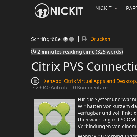
NICKIT
PAR
+
–
Drucken
Schriftgröße:
2 minutes reading time
(325 words)
Citrix PVS Connect
XenApp
Citrix Virtual Apps and Deskto
23040 Aufrufe
0 Kommentare
Für die Systemüberwachun
Wir hatten vor kurzem d
verfügbar und voll finkti
Überwachung mit SCOM ist
Verbindungen von einem C
Wenn wir 0 Verbindungen h