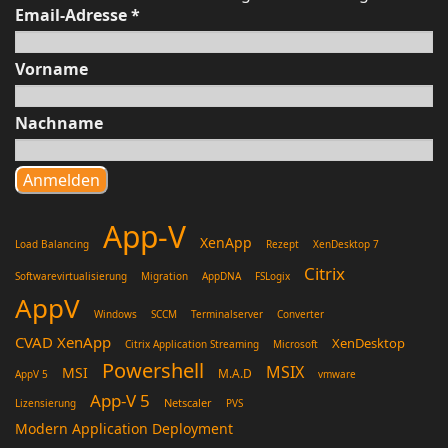
Email-Adresse
*
Vorname
Nachname
App-V
XenApp
Load Balancing
Rezept
XenDesktop 7
Citrix
Softwarevirtualisierung
Migration
AppDNA
FSLogix
AppV
Windows
SCCM
Terminalserver
Converter
CVAD XenApp
XenDesktop
Citrix Application Streaming
Microsoft
Powershell
MSIX
MSI
M.A.D
AppV 5
vmware
App-V 5
Netscaler
Lizensierung
PVS
Modern Application Deployment